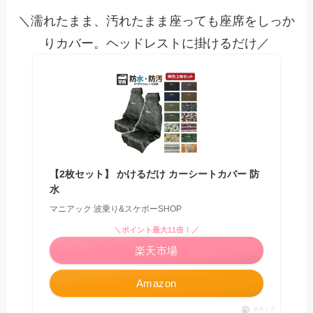
＼濡れたまま、汚れたまま座っても座席をしっか
りカバー。ヘッドレストに掛けるだけ／
【2枚セット】 かけるだけ カーシートカバー 防
水
マニアック 波乗り&スケボーSHOP
＼ポイント最大11倍！／
楽天市場
Amazon
ポチップ