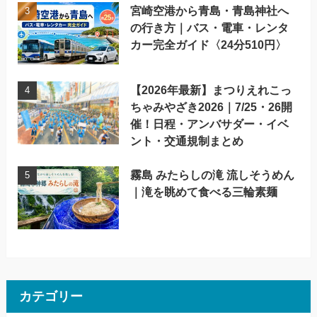
宮崎空港から青島・青島神社へ
の行き方｜バス・電車・レンタ
カー完全ガイド〈24分510円〉
【2026年最新】まつりえれこっ
ちゃみやざき2026｜7/25・26開
催！日程・アンバサダー・イベ
ント・交通規制まとめ
霧島 みたらしの滝 流しそうめん
｜滝を眺めて食べる三輪素麺
カテゴリー