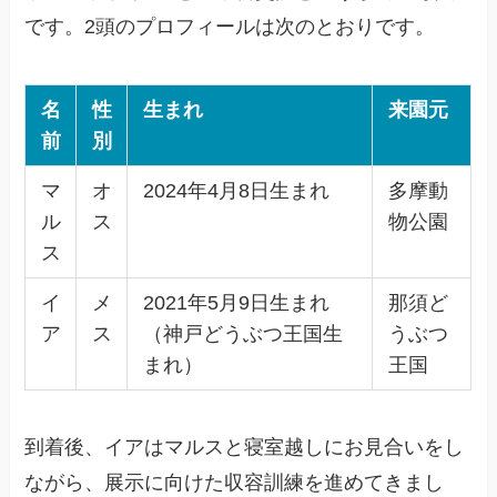
です。2頭のプロフィールは次のとおりです。
名
性
生まれ
来園元
前
別
マ
オ
2024年4月8日生まれ
多摩動
ル
ス
物公園
ス
イ
メ
2021年5月9日生まれ
那須ど
ア
ス
（神戸どうぶつ王国生
うぶつ
まれ）
王国
到着後、イアはマルスと寝室越しにお見合いをし
ながら、展示に向けた収容訓練を進めてきまし