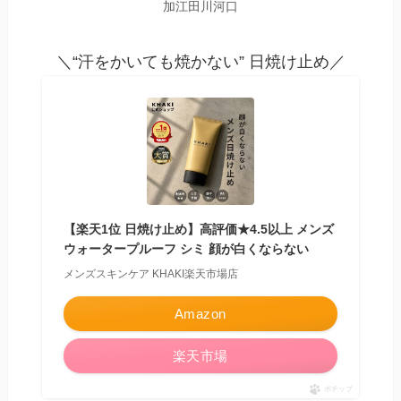
加江田川河口
＼“汗をかいても焼かない” 日焼け止め／
【楽天1位 日焼け止め】高評価★4.5以上 メンズ
ウォータープルーフ シミ 顔が白くならない
メンズスキンケア KHAKI楽天市場店
Amazon
楽天市場
ポチップ