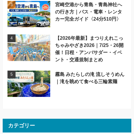
宮崎空港から青島・青島神社へ
の行き方｜バス・電車・レンタ
カー完全ガイド〈24分510円〉
【2026年最新】まつりえれこっ
ちゃみやざき2026｜7/25・26開
催！日程・アンバサダー・イベ
ント・交通規制まとめ
霧島 みたらしの滝 流しそうめん
｜滝を眺めて食べる三輪素麺
カテゴリー