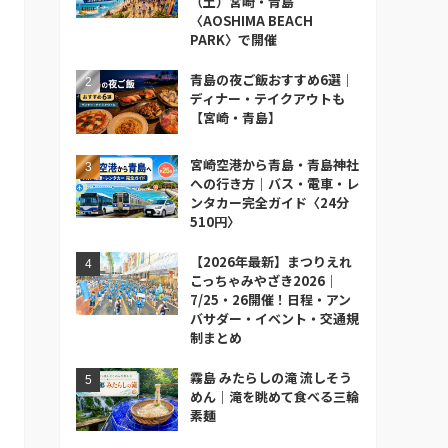
（土）宮崎・青島
〈AOSHIMA BEACH
PARK〉で開催
青島の夜ご飯おすすめ6選｜
ディナー・テイクアウトも
【宮崎・青島】
宮崎空港から青島・青島神社
への行き方｜バス・電車・レ
ンタカー完全ガイド〈24分
510円〉
【2026年最新】まつりえれ
こっちゃみやざき2026｜
7/25・26開催！日程・アン
バサダー・イベント・交通規
制まとめ
霧島 みたらしの滝 流しそう
めん｜滝を眺めて食べる三輪
素麺