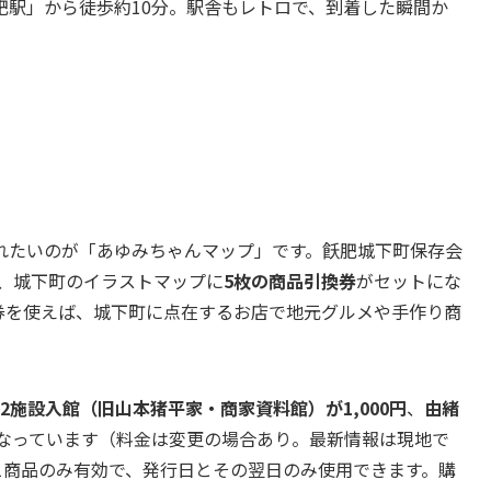
肥駅」から徒歩約10分。駅舎もレトロで、到着した瞬間か
れたいのが「あゆみちゃんマップ」です。飫肥城下町保存会
は、城下町のイラストマップに
5枚の商品引換券
がセットにな
券を使えば、城下町に点在するお店で地元グルメや手作り商
2施設入館（旧山本猪平家・商家資料館）が1,000円
、
由緒
なっています（料金は変更の場合あり。最新情報は現地で
1商品のみ有効で、発行日とその翌日のみ使用できます。購