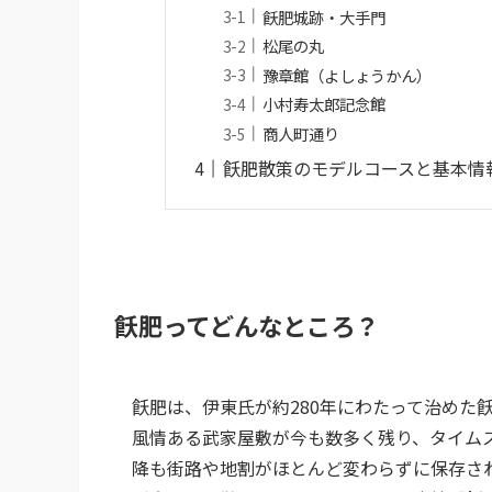
飫肥城跡・大手門
松尾の丸
豫章館（よしょうかん）
小村寿太郎記念館
商人町通り
飫肥散策のモデルコースと基本情
飫肥ってどんなところ？
飫肥は、伊東氏が約280年にわたって治めた
風情ある武家屋敷が今も数多く残り、タイム
降も街路や地割がほとんど変わらずに保存さ