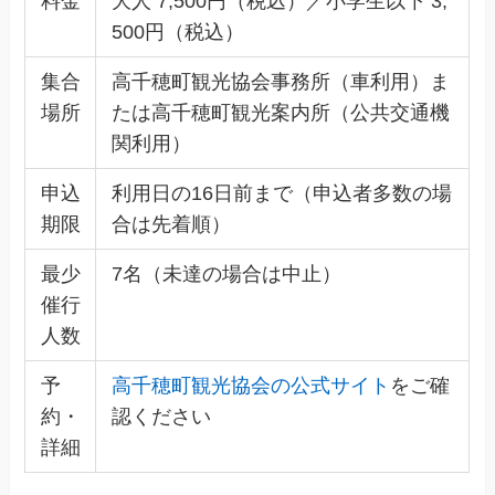
料金
大人 7,500円（税込）／小学生以下 3,
500円（税込）
集合
高千穂町観光協会事務所（車利用）ま
場所
たは高千穂町観光案内所（公共交通機
関利用）
申込
利用日の16日前まで（申込者多数の場
期限
合は先着順）
最少
7名（未達の場合は中止）
催行
人数
予
高千穂町観光協会の公式サイト
をご確
約・
認ください
詳細