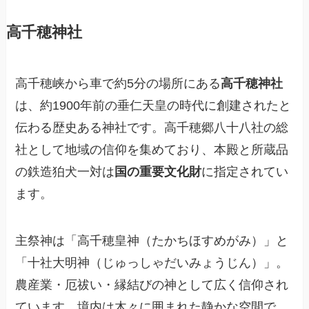
高千穂神社
高千穂峡から車で約5分の場所にある
高千穂神社
は、約1900年前の垂仁天皇の時代に創建されたと
伝わる歴史ある神社です。高千穂郷八十八社の総
社として地域の信仰を集めており、本殿と所蔵品
の鉄造狛犬一対は
国の重要文化財
に指定されてい
ます。
主祭神は「高千穂皇神（たかちほすめがみ）」と
「十社大明神（じゅっしゃだいみょうじん）」。
農産業・厄祓い・縁結びの神として広く信仰され
ています。境内は木々に囲まれた静かな空間で、