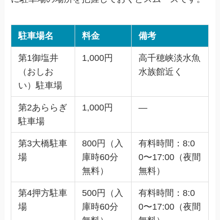
駐車場名
料金
備考
第1御塩井
1,000円
高千穂峡淡水魚
（おしお
水族館近く
い）駐車場
第2あららぎ
1,000円
—
駐車場
第3大橋駐車
800円（入
有料時間：8:0
場
庫時60分
0〜17:00（夜間
無料）
無料）
第4押方駐車
500円（入
有料時間：8:0
場
庫時60分
0〜17:00（夜間