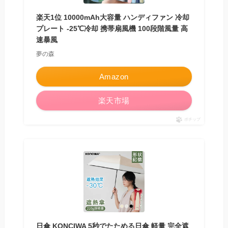
楽天1位 10000mAh大容量 ハンディファン 冷却
プレート -25℃冷却 携帯扇風機 100段階風量 高
速暴風
夢の森
Amazon
楽天市場
ポチップ
日傘 KONCIWA 5秒でたためる日傘 軽量 完全遮