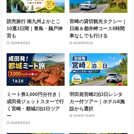
読売旅行 南九州よかとこ
宮崎の貸切観光タクシー｜
10選3日間｜青島・鵜戸神
日南＆都井岬コース8時間
宮も
車なしでも行ける
2026年8月9日
2026年8月5日
ミート券3,000円分付き｜
羽田発宮崎2泊3日レンタ
成田発ジェットスターで行
カー付ツアー｜ホテル6施
く宮崎・都城2泊3日ツア
設から選択
ー
2026年7月30日
2026年8月3日