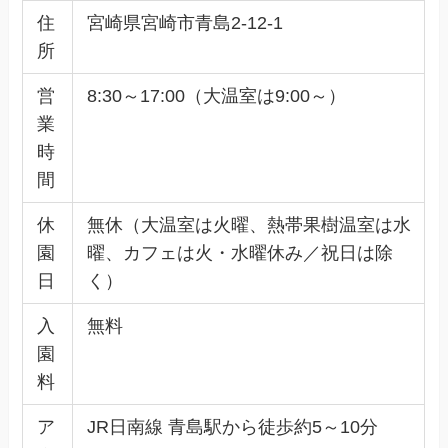
住
宮崎県宮崎市青島2-12-1
所
営
8:30～17:00（大温室は9:00～）
業
時
間
休
無休（大温室は火曜、熱帯果樹温室は水
園
曜、カフェは火・水曜休み／祝日は除
日
く）
入
無料
園
料
ア
JR日南線 青島駅から徒歩約5～10分