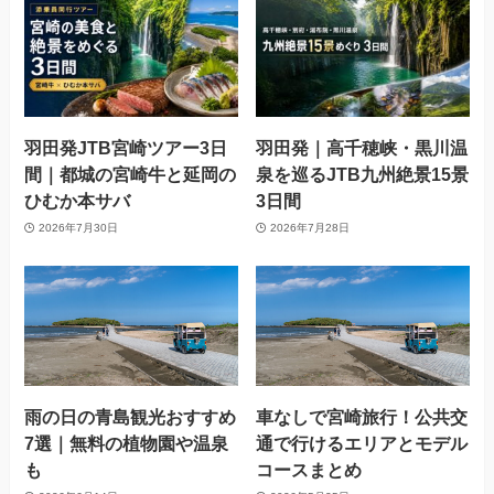
羽田発JTB宮崎ツアー3日
羽田発｜高千穂峡・黒川温
間｜都城の宮崎牛と延岡の
泉を巡るJTB九州絶景15景
ひむか本サバ
3日間
2026年7月30日
2026年7月28日
雨の日の青島観光おすすめ
車なしで宮崎旅行！公共交
7選｜無料の植物園や温泉
通で行けるエリアとモデル
も
コースまとめ